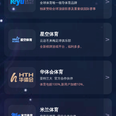
香菇大盘鸡
小炒牛肉
口味：香菇风味
口味：香辣味
规格：1*500g*12袋
规格：1*300g*24袋