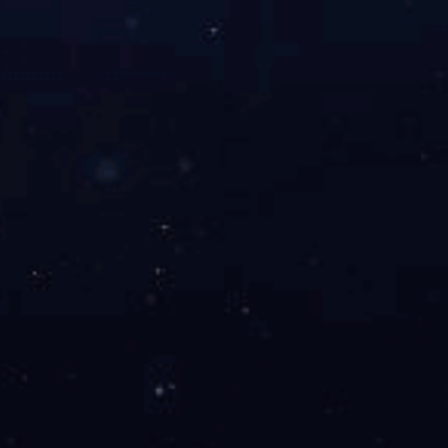
宏鸿集团服务号
宏鸿集团视频号
Copyright © 2023 星空官方站登录入口有限公司 版权所有
粤ICP备
14029660号
技术支持：Powered by
星空网（中国）
隐私条款
vancheer
|
|
|
星空体育平台官方网站
爱游戏ayx官方网页
乐动在线