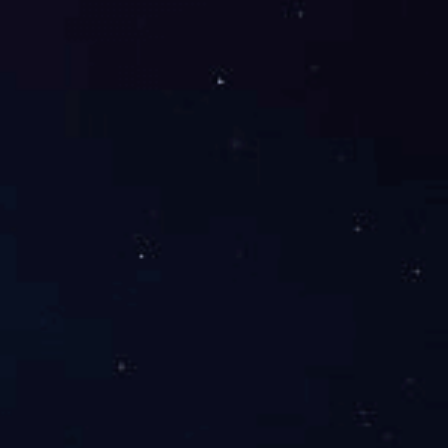
辽宁省沈阳市和平区满融40-18号
400-931-8558
）
全国服务热线