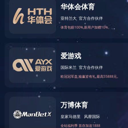
星空网（中国）
CONTACT US
星空官方站登录入口有限公司
400-931-8558
全国热线：
0755-84688677
电话：