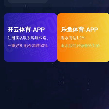
深圳市龙岗区平湖街道良白路14
地址：
honghonggroup@szhong
邮箱：
宏鸿集团服务号
宏鸿集团视频号