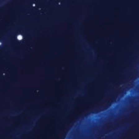
武汉
查看地图
武汉宏润民农产品有限公司
湖北省武汉市洪山区青菱湖北路白沙洲中
小企业城45栋1楼