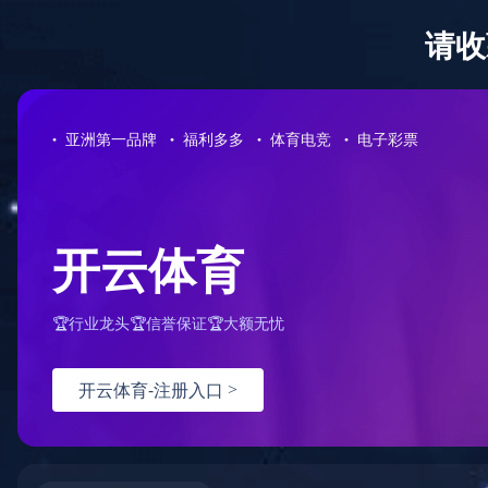
首页
关于我们
28年大